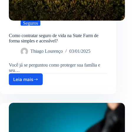
Seguros
Como contratar seguro de vida na State Farm de
forma simples e acessível?
Thiago Lourenço
03/01/2025
Você já se perguntou como proteger sua família e
seu…
Leia mais
Como
contratar
seguro
de
vida
na
State
Farm
de