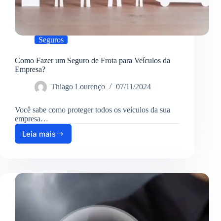
Seguros
Como Fazer um Seguro de Frota para Veículos da
Empresa?
Thiago Lourenço
07/11/2024
Você sabe como proteger todos os veículos da sua
empresa…
Leia mais
Como
Fazer
um
Seguro
de
Frota
para
Veículos
da