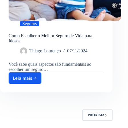
Seguros
Como Escolher o Melhor Seguro de Vida para
Idosos
Thiago Lourenço
07/11/2024
Você sabe quais aspectos são fundamentais ao
escolher um seguro…
Leia mais
Como
Escolher
o
Melhor
Seguro
de
Vida
PRÓXIMA
para
Idosos