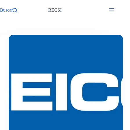
Pular
para
Buscar
RECSI
o
conteúdo