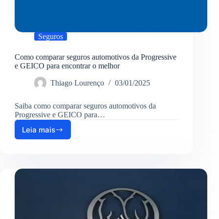
Seguros
Como comparar seguros automotivos da Progressive
e GEICO para encontrar o melhor
Thiago Lourenço
03/01/2025
Saiba como comparar seguros automotivos da
Progressive e GEICO para…
Leia mais
Como
comparar
seguros
automotivos
da
Progressive
e
GEICO
para
encontrar