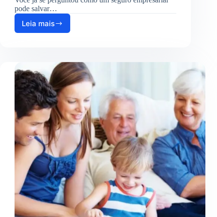
pode salvar…
Leia mais
Como
Proteger
Seu
Negócio
com
Seguro
Empresarial?