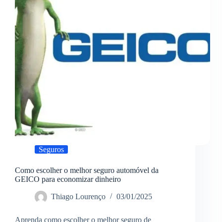
a
família
Seguros
Como escolher o melhor seguro automóvel da
GEICO para economizar dinheiro
Thiago Lourenço
03/01/2025
Aprenda como escolher o melhor seguro de