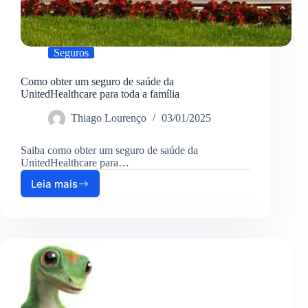
Seguros
Como obter um seguro de saúde da
UnitedHealthcare para toda a família
Thiago Lourenço
03/01/2025
Saiba como obter um seguro de saúde da
UnitedHealthcare para…
Leia mais
Como
obter
um
seguro
de
saúde
da
UnitedHealthcare
para
toda