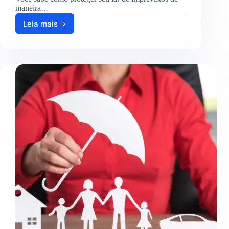
maneira…
Leia mais
Como
Solicitar
um
Seguro
Residencial
para
Minha
Casa?