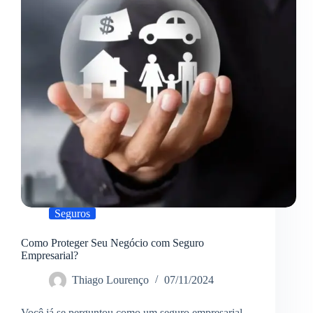
Empresa?
Seguros
Como Proteger Seu Negócio com Seguro
Empresarial?
Thiago Lourenço
07/11/2024
Você já se perguntou como um seguro empresarial