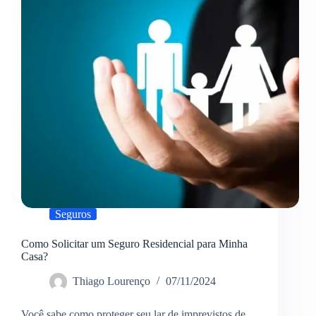
forma
simples
e
acessível?
Seguros
Como Solicitar um Seguro Residencial para Minha
Casa?
Thiago Lourenço
07/11/2024
Você sabe como proteger seu lar de imprevistos de