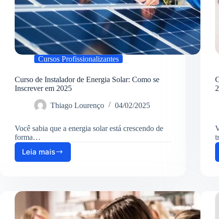
Cursos Profissionalizantes
Curso de Instalador de Energia Solar: Como se
C
Inscrever em 2025
2
Thiago Lourenço
04/02/2025
Você sabia que a energia solar está crescendo de
V
forma…
t
Leia mais
Curso
de
Instalador
de
Energia
Solar:
Como