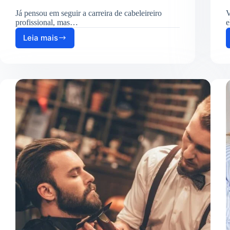
Já pensou em seguir a carreira de cabeleireiro
V
profissional, mas…
e
Leia mais
Curso
de
Cabeleireiro
Profissional:
Como
Se
Inscrever
em
2025