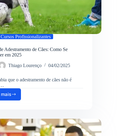
Cursos Profissionalizantes
de Adestramento de Cães: Como Se
ver em 2025
Thiago Lourenço
04/02/2025
bia que o adestramento de cães não é
s…
 mais
Curso
de
Adestramento
de
Cães:
Como
Se