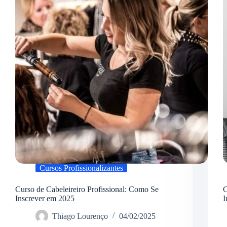
se
Inscrever
em
2025
Cursos Profissionalizantes
Curso de Cabeleireiro Profissional: Como Se
C
Inscrever em 2025
I
Thiago Lourenço
04/02/2025