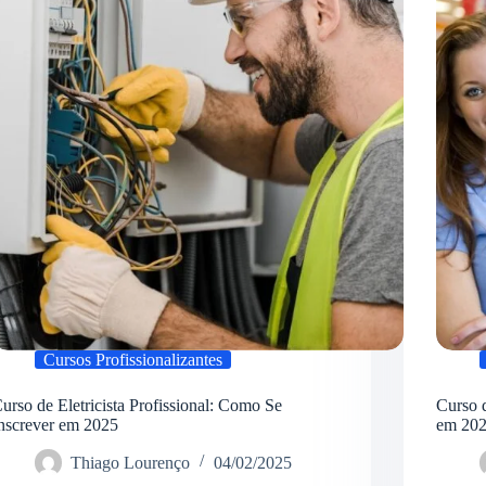
Inscrever
em
2025
Cursos Profissionalizantes
urso de Eletricista Profissional: Como Se
Curso 
nscrever em 2025
em 20
Thiago Lourenço
04/02/2025