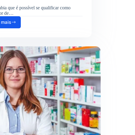
bia que é possível se qualificar como
or de…
 mais
Curso
de
Operador
de
Caixa:
Como
Se
Inscrever
em
2025