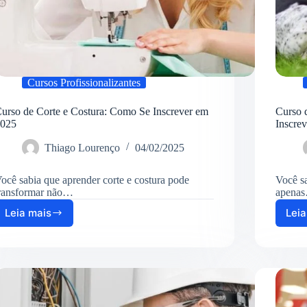
Cursos Profissionalizantes
urso de Corte e Costura: Como Se Inscrever em
Curso 
025
Inscre
Thiago Lourenço
04/02/2025
ocê sabia que aprender corte e costura pode
Você sa
ransformar não…
apena
Leia mais
Leia
Curso
de
Corte
e
Costura:
Como
Se