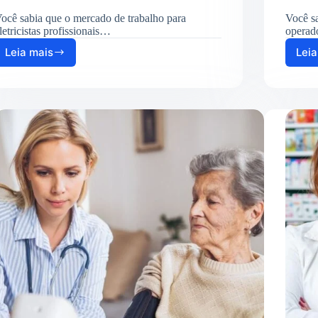
ocê sabia que o mercado de trabalho para
Você sa
letricistas profissionais…
operad
Leia mais
Leia
Curso
de
Eletricista
Profissional:
Como
Se
Inscrever
em
2025