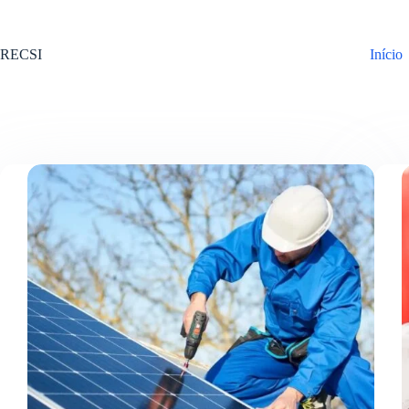
Pular
para
o
RECSI
Início
conteúdo