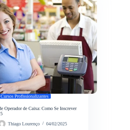
Inscrever
em
2025
Cursos Profissionalizantes
de Operador de Caixa: Como Se Inscrever
25
Thiago Lourenço
04/02/2025