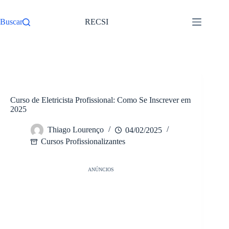
Pular
para
Buscar
RECSI
o
conteúdo
/
Cursos Profissionalizantes
Início
Curso de Eletricista Profissional: Como Se Inscrever em
2025
Thiago Lourenço
04/02/2025
Cursos Profissionalizantes
ANÚNCIOS