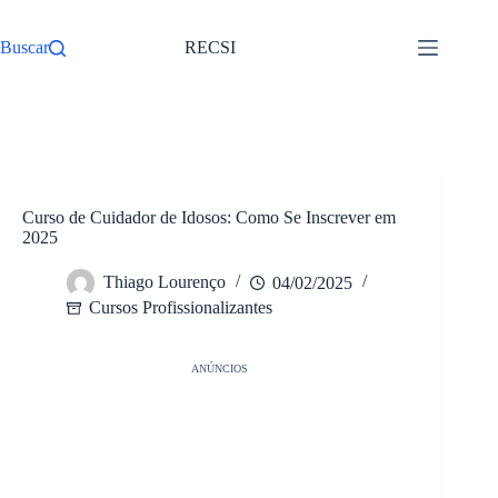
Pular
para
Buscar
RECSI
o
conteúdo
/
Cursos Profissionalizantes
Início
Curso de Cuidador de Idosos: Como Se Inscrever em
2025
Thiago Lourenço
04/02/2025
Cursos Profissionalizantes
ANÚNCIOS