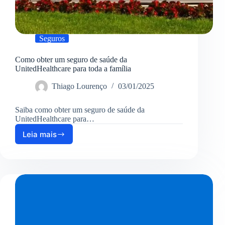
Seguros
Como obter um seguro de saúde da
UnitedHealthcare para toda a família
Thiago Lourenço
03/01/2025
Saiba como obter um seguro de saúde da
UnitedHealthcare para…
Leia mais
Como
obter
um
seguro
de
saúde
da
UnitedHealthcare
para
toda