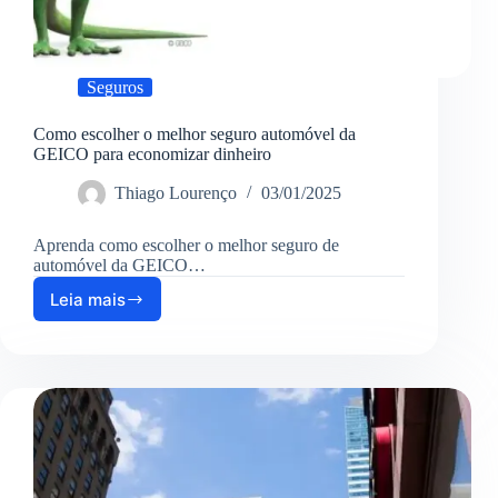
Seguros
Como escolher o melhor seguro automóvel da
GEICO para economizar dinheiro
Thiago Lourenço
03/01/2025
Aprenda como escolher o melhor seguro de
automóvel da GEICO…
Leia mais
Como
escolher
o
melhor
seguro
automóvel
da
GEICO
para