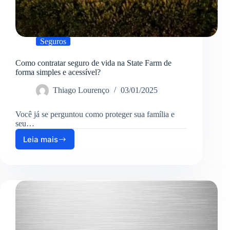
Seguros
Como contratar seguro de vida na State Farm de
forma simples e acessível?
Thiago Lourenço
03/01/2025
Você já se perguntou como proteger sua família e
seu…
Leia mais
Como
contratar
seguro
de
vida
na
State
Farm
de