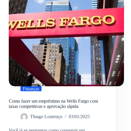
economizar
dinheiro
Finanças
Como fazer um empréstimo na Wells Fargo com
taxas competitivas e aprovação rápida
Thiago Lourenço
03/01/2025
Você já se perguntou como conseguir um