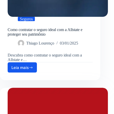
Seguros
Como contratar o seguro ideal com a Allstate e
proteger seu patrimônio
Thiago Lourenço
03/01/2025
Descubra como contratar o seguro ideal com a
Allstate e…
Leia mais
Como
contratar
o
seguro
ideal
com
a
Allstate
e
proteger