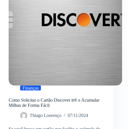
forma
simples
e
acessível?
Finanças
Como Solicitar o Cartão Discover it® e Acumular
Milhas de Forma Fácil
Thiago Lourenço
07/11/2024
Se você busca um cartão que facilita o acúmulo de…