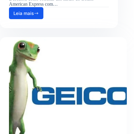
American Express com…
Leia mais
Como
solicitar
um
cartão
de
crédito
American
Express
com
recompensas
exclusivas