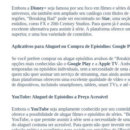
Embora a
Disney+
seja famosa por seu foco em filmes e séries d
universos, ela também tem ampliado seu catálogo com títulos de
regiões, “Breaking Bad” pode ser encontrado no
Star
, uma seçã
estúdios, como FX e 20th Century Studios. Para quem já é assin
excelente alternativa para assistir à série. A plataforma oferec
superior, e uma boa variedade de conteúdos.
Aplicativos para Aluguel ou Compra de Episódios: Google 
Se você prefere comprar ou alugar episódios avulsos de “Breakin
opções mais conhecidas são o
Google Play
e a
Apple TV
. Ambo
temporadas ou episódios individuais, sem a necessidade de uma a
quem não quer assinar um serviço de streaming, mas ainda assim d
duas plataformas oferecem uma excelente qualidade de vídeo e 
de dispositivos, incluindo smartphones, tablets, smart TVs, e at
YouTube: Aluguel de Episódios a Preço Acessível
Embora o
YouTube
seja amplamente conhecido por seu conteúd
oferece a possibilidade de alugar filmes e episódios de séries. “
YouTube, o que permite assistir à série sem a necessidade de uma
do aluguel costuma ser acessível. Para quem não quer investir 
solução prática e econômica para assistir aos episódios de “Brea