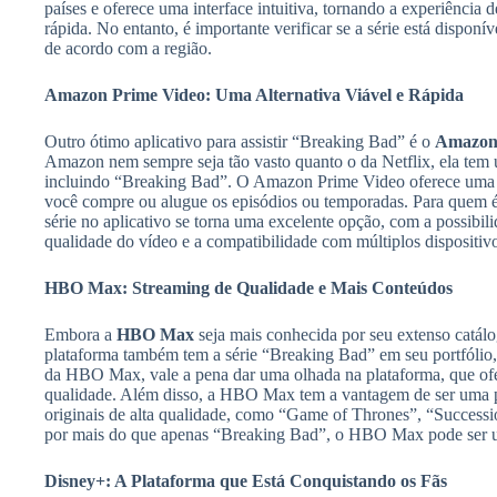
países e oferece uma interface intuitiva, tornando a experiência d
rápida. No entanto, é importante verificar se a série está disponí
de acordo com a região.
Amazon Prime Video: Uma Alternativa Viável e Rápida
Outro ótimo aplicativo para assistir “Breaking Bad” é o
Amazon
Amazon nem sempre seja tão vasto quanto o da Netflix, ela tem u
incluindo “Breaking Bad”. O Amazon Prime Video oferece uma in
você compre ou alugue os episódios ou temporadas. Para quem 
série no aplicativo se torna uma excelente opção, com a possibili
qualidade do vídeo e a compatibilidade com múltiplos dispositivo
HBO Max: Streaming de Qualidade e Mais Conteúdos
Embora a
HBO Max
seja mais conhecida por seu extenso catálo
plataforma também tem a série “Breaking Bad” em seu portfólio,
da HBO Max, vale a pena dar uma olhada na plataforma, que ofe
qualidade. Além disso, a HBO Max tem a vantagem de ser uma 
originais de alta qualidade, como “Game of Thrones”, “Successio
por mais do que apenas “Breaking Bad”, o HBO Max pode ser u
Disney+: A Plataforma que Está Conquistando os Fãs