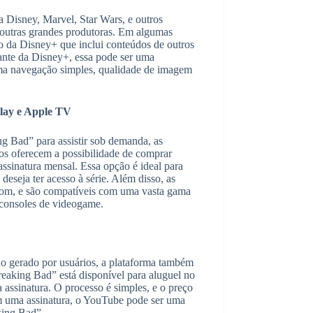
a Disney, Marvel, Star Wars, e outros
 outras grandes produtoras. Em algumas
o da Disney+ que inclui conteúdos de outros
ante da Disney+, essa pode ser uma
e uma navegação simples, qualidade de imagem
Play e Apple TV
g Bad” para assistir sob demanda, as
s oferecem a possibilidade de comprar
ssinatura mensal. Essa opção é ideal para
eseja ter acesso à série. Além disso, as
som, e são compatíveis com uma vasta gama
é consoles de videogame.
o gerado por usuários, a plataforma também
Breaking Bad” está disponível para aluguel no
 assinatura. O processo é simples, e o preço
em uma assinatura, o YouTube pode ser uma
king Bad”.