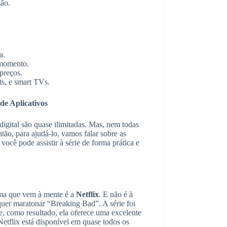
são.
a.
 momento.
preços.
ts, e smart TVs.
de Aplicativos
 digital são quase ilimitadas. Mas, nem todas
tão, para ajudá-lo, vamos falar sobre as
você pode assistir à série de forma prática e
rma que vem à mente é a
Netflix
. E não é à
uer maratonar “Breaking Bad”. A série foi
e, como resultado, ela oferece uma excelente
etflix está disponível em quase todos os