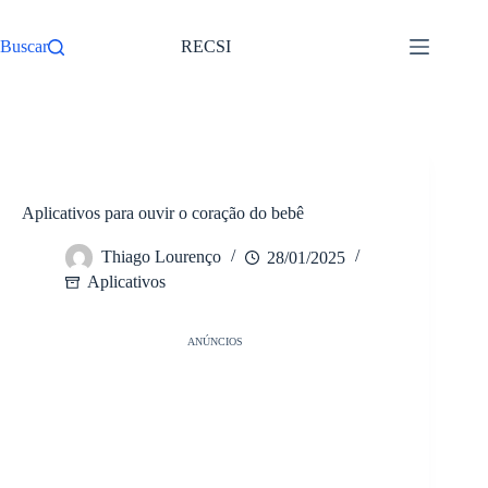
Pular
para
Buscar
RECSI
o
conteúdo
/
Aplicativos
Início
Aplicativos para ouvir o coração do bebê
Thiago Lourenço
28/01/2025
Aplicativos
ANÚNCIOS